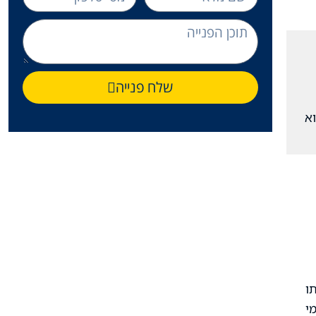
שלח פנייה
וא
ו
י