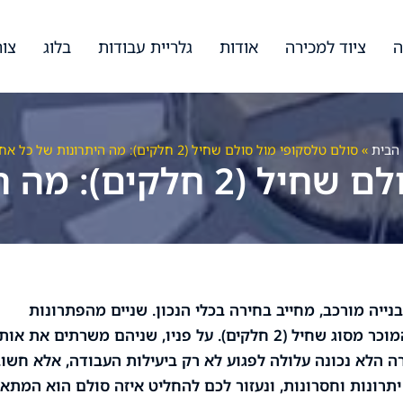
ה
ציוד למכירה
אודות
גלריית עבודות
בלוג
צור
הבית
»
סולם טלסקופי מול סולם שחיל (2 חלקים): מה היתרונות של כל אחד?
 היתרונות של כל אחד?
נייה מורכב, מחייב בחירה בכלי הנכון. שניים מהפתרונות
הפופולריים והנפוצים ביותר הם הסולם הטלסקופי והסולם המוכר מסוג שחיל (2 חלקים). על פניו, שניהם משרתים את 
רה הלא נכונה עלולה לפגוע לא רק ביעילות העבודה, אלא חשו
תרונות וחסרונות, ונעזור לכם להחליט איזה סולם הוא המתאי