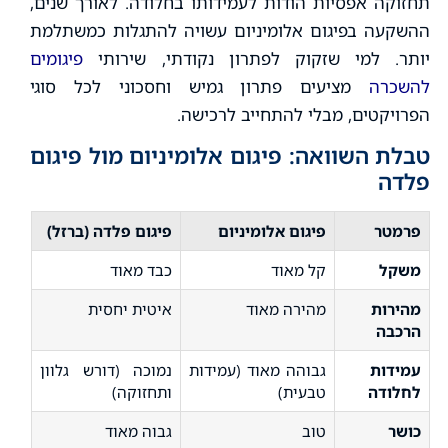
תחזוקה אפסיות הודות לעמידותו בחלודה. לאורך שנים,
ההשקעה בפיגום אלומיניום עשויה להתגלות כמשתלמת
יותר. למי שזקוק לפתרון נקודתי, שירותי
פיגומים
להשכרה
מציעים פתרון גמיש וחסכוני לכל סוגי
הפרויקטים, מבלי להתחייב לרכישה.
טבלת השוואה: פיגום אלומיניום מול פיגום
פלדה
פרמטר
פיגום אלומיניום
פיגום פלדה (ברזל)
משקל
קל מאוד
כבד מאוד
מהירות
מהירה מאוד
איטית יחסית
הרכבה
עמידות
גבוהה מאוד (עמידות
נמוכה (דורש גלוון
לחלודה
טבעית)
ותחזוקה)
כושר
טוב
גבוה מאוד