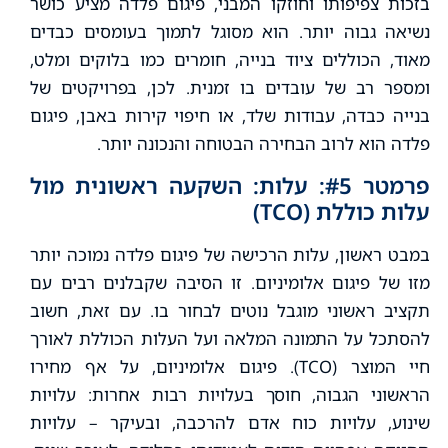
בזכות צפיפותו וחוזקו המבני, פיגום פלדה מציע כושר
נשיאה גבוה יותר. הוא מסוגל לתמוך בעומסים כבדים
מאוד, הכוללים ציוד בנייה, חומרים כמו בלוקים ומלט,
ומספר רב של עובדים בו זמנית. לכן, בפרויקטים של
בנייה כבדה, עבודות שלד, או חיפוי קירות באבן, פיגום
פלדה הוא לרוב הבחירה הבטוחה והנכונה יותר.
פרמטר #5: עלות: השקעה ראשונית מול
עלות כוללת (TCO)
במבט ראשון, עלות הרכישה של פיגום פלדה נמוכה יותר
מזו של פיגום אלומיניום. זו הסיבה שקבלנים רבים עם
תקציב ראשוני מוגבל נוטים לבחור בו. עם זאת, חשוב
להסתכל על התמונה המלאה ועל העלות הכוללת לאורך
חיי המוצר (TCO). פיגום אלומיניום, על אף מחירו
הראשוני הגבוה, חוסך בעלויות רבות אחרות: עלויות
שינוע, עלויות כוח אדם להרכבה, ובעיקר – עלויות