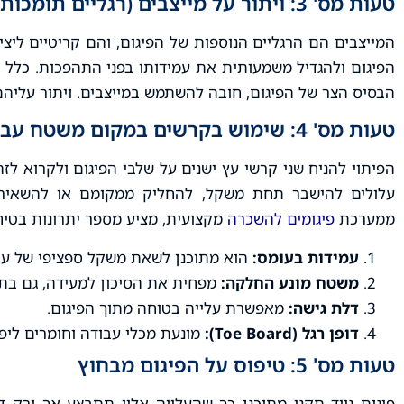
טעות מס' 3: ויתור על מייצבים (רגליים תומכות)
המייצבים הם הרגליים הנוספות של הפיגום, והם קריטיים ליצ
הבסיס הצר של הפיגום, חובה להשתמש במייצבים. ויתור עליהם 
טעות מס' 4: שימוש בקרשים במקום משטח עבודה תקני
הפיתוי להניח שני קרשי עץ ישנים על שלבי הפיגום ולקרוא ל
עלולים להישבר תחת משקל, להחליק ממקומם או להשאיר ר
ממערכת
פיגומים להשכרה
מקצועית, מציע מספר יתרונות בטיח
עמידות בעומס:
הוא מתוכנן לשאת משקל ספציפי של עובד
משטח מונע החלקה:
מפחית את הסיכון למעידה, גם בתנ
דלת גישה:
מאפשרת עלייה בטוחה מתוך הפיגום.
דופן רגל (Toe Board):
מונעת מכלי עבודה וחומרים ליפו
טעות מס' 5: טיפוס על הפיגום מבחוץ
פיגום נייד תקני מתוכנן כך שהעלייה אליו תתבצע אך ורק ד