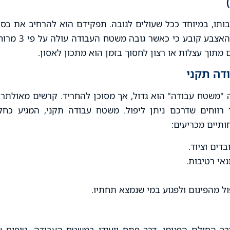
יבותו, במיוחד ככל שעולים לגובה. תפקידם הוא להרחיב את בסי
הפיגום ולהגדיל משמעותית את עמידותו בפני התהפכות. כלל האצבע קובע כי כאשר גובה 
מתוך עצלות או רצון לחסוך בזמן הוא מתכון לאסון.
זה "משטח עבודה" הוא גדול, אך מסוכן להחריד. קרשים מאולתרי
ווחים שדרכם ניתן ליפול. משטח עבודה תקני, המגיע כחל
ותיים מכריעים:
ים וציוד.
אי רטיבות.
ל מהפיגום ולפגוע במי שנמצא תחתיו.
רך הסולם הפנימי, דרך פתח ייעודי במשטח העבודה. טיפוס ע