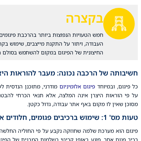
בקצרה
חמש הטעויות הנפוצות ביותר בהרכבת פיגומים הן
העבודה, ויתור על התקנת מייצבים, שימוש בק
החיצונית של הפיגום במקום להשתמש בסולם הג
חשיבותה של הרכבה נכונה: מעבר להוראות היצ
כל פיגום, ובמיוחד
פיגום אלומיניום
מודרני, מתוכנן הנדסית ל
על פי הוראות היצרן אינה המלצה, אלא תנאי הכרחי להבט
מסוכן שאין לו מקום באף אתר עבודה, גדול כקטן.
טעות מס' 1: שימוש ברכיבים פגומים, חלודים או לא מתאימים
פיגום הוא מערכת שלמה שחוזקה נקבע על פי החוליה החלשה בי
רכיב פגום אחר, פוגע באופן קריטי בשלמות המבנית של הפיגו