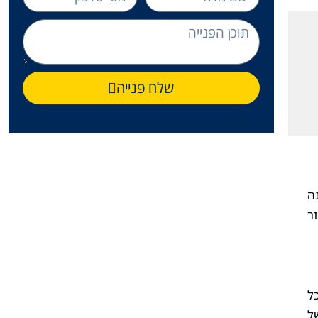
שלח פנייה
ה
ר
ל
ל